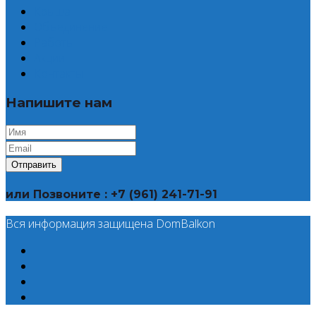
Крыша
Объединение
Работы
Акции
Контакты
Напишите нам
Отправить
или
Позвоните : +7 (961) 241-71-91
Вся информация защищена DomBalkon