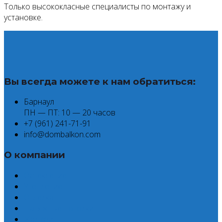
Только высококласные специалисты по монтажу и
установке.
Вы всегда можете к нам обратиться:
Барнаул
ПН — ПТ: 10 — 20 часов
+7 (961) 241-71-91
info@dombalkon.com
О компании
Остекление
Утепление
Отделка
Натяжные потолки
Жалюзи